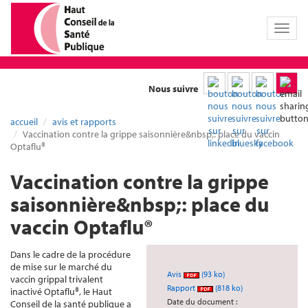
Toggl
naviga
Nous suivre
accueil
avis et rapports
Vaccination contre la grippe saisonnière&nbsp;: place du vaccin
Optaflu®
Vaccination contre la grippe
saisonnière&nbsp;: place du
vaccin Optaflu®
Dans le cadre de la procédure
de mise sur le marché du
Avis
(93 ko)
vaccin grippal trivalent
Rapport
(818 ko)
inactivé Optaflu®, le Haut
Date du document :
Conseil de la santé publique a