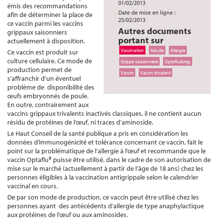
01/02/2013
émis des recommandations
Date de mise en ligne :
afin de déterminer la place de
25/02/2013
ce vaccin parmi les vaccins
Autres documents
grippaux saisonniers
portant sur
actuellement à disposition.
Vaccination
Adulte
Allergie
Ce vaccin est produit sur
culture cellulaire. Ce mode de
Grippe saisonnière
Optaflu&reg;
production permet de
Vaccin
Vaccin trivalent
s’affranchir d’un éventuel
problème de disponibilité des
œufs embryonnés de poule.
En outre, contrairement aux
vaccins grippaux trivalents inactivés classiques, il ne contient aucun
résidu de protéines de l’œuf, ni traces d’aminoside.
Le Haut Conseil de la santé publique a pris en considération les
données d’immunogénicité et tolérance concernant ce vaccin, fait le
point sur la problématique de l’allergie à l’œuf et recommande que le
vaccin Optaflu® puisse être utilisé, dans le cadre de son autorisation de
mise sur le marché (actuellement à partir de l’âge de 18 ans) chez les
personnes éligibles à la vaccination antigrippale selon le calendrier
vaccinal en cours.
De par son mode de production, ce vaccin peut être utilisé chez les
personnes ayant des antécédents d’allergie de type anaphylactique
aux protéines de l’œuf ou aux aminosides.