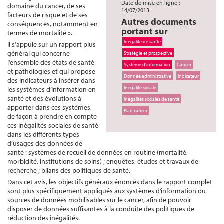
Date de mise en ligne :
domaine du cancer, de ses
14/07/2013
facteurs de risque et de ses
Autres documents
conséquences, notamment en
portant sur
termes de mortalité ».
Inégalité de santé
Il s’appuie sur un rapport plus
général qui concerne
Stratégie et prospective
l’ensemble des états de santé
Système d'information
Cancer
et pathologies et qui propose
Donnée administrative
Indicateur
des indicateurs à insérer dans
Inégalité sociale
les systèmes d’information en
santé et des évolutions à
Inégalités sociales de santé
apporter dans ces systèmes,
Plan cancer
de façon à prendre en compte
ces inégalités sociales de santé
dans les différents types
d’usages des données de
santé : systèmes de recueil de données en routine (mortalité,
morbidité, institutions de soins) ; enquêtes, études et travaux de
recherche ; bilans des politiques de santé.
Dans cet avis, les objectifs généraux énoncés dans le rapport complet
sont plus spécifiquement appliqués aux systèmes d’information ou
sources de données mobilisables sur le cancer, afin de pouvoir
disposer de données suffisantes à la conduite des politiques de
réduction des inégalités.