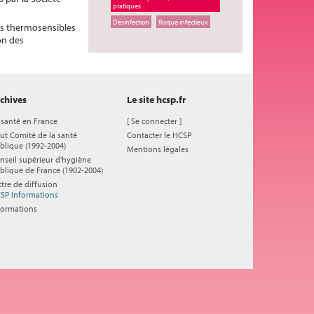
pratiques
Désinfection
Risque infectieux
pes thermosensibles
on des
chives
Le site hcsp.fr
 santé en France
[
Se connecter
]
ut Comité de la santé
Contacter le HCSP
blique (1992-2004)
Mentions légales
nseil supérieur d'hygiène
blique de France (1902-2004)
ttre de diffusion
SP Informations
formations