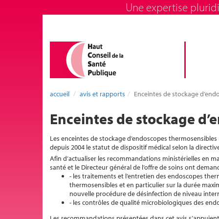
Une expertise pluridi
accueil
avis et rapports
Enceintes de stockage d’end
Enceintes de stockage d’
Les enceintes de stockage d’endoscopes thermosensibles (
depuis 2004 le statut de dispositif médical selon la direct
Afin d’actualiser les recommandations ministérielles en mat
santé et le Directeur général de l’offre de soins ont deman
- les traitements et l’entretien des endoscopes th
thermosensibles et en particulier sur la durée max
nouvelle procédure de désinfection de niveau interm
- les contrôles de qualité microbiologiques des end
Les recommandations présentées dans cet avis s’appuient 