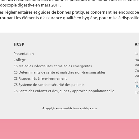
endoscopie digestive en mars 2011.
 textes réglementaires et guides de bonnes pratiques concernant les endosco
groupant les éléments d’assurance qualité en hygiène, pour mise à dispositi
HCSP
Ar
Présentation
La
Collège
Ha
pu
CS Maladies infectieuses et maladies émergentes
Co
CS Déterminants de santé et maladies non-transmissibles
pu
CS Risques liés à l’environnement
Le
CS Système de santé et sécurité des patients
HC
CS Santé des enfants et des jeunes / approche populationnelle
In
© Copyright Haut Conseil de la santé publique 2026