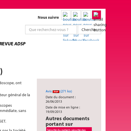
Nous suivre
Chercher
 REVUE
ADSP
)
ndoscope, ont
Avis
(271 ko)
teur général de la
Date du document :
26/06/2013
oscopes
Date de mise en ligne :
immédiate, sans
19/09/2013
Autres documents
SET.
portant sur
 par la Société
Sécurité du patient, sécurité des