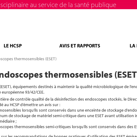
sciplinaire au service de la santé publique
LE HCSP
AVIS ET RAPPORTS
LA
oscopes thermosensibles (ESET)
endoscopes thermosensibles (ESET
ESET), équipements destinés à maintenir la qualité microbiologique de l’e
ive européenne 93/42/CEE.
ière de contrôle qualité de la désinfection des endoscopes stockés, le Direc
dé au HCSP d’émettre un avis sur :
ermosensibles lorsqu’ils sont conservés dans une enceinte de stockage d’end
imum de stockage de matériel semi-critique dans une ESET avant utilisation 
édiaire ;
oscopes thermosensibles semi-critiques lorsqu’ils sont conservés dans des E
sur les recommandations de bonnes pratiques d’utilisation des ESET émises