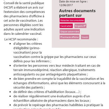
Date de mise en ligne :
Conseil de la santé publique
12/06/2017
(HCSP) a élaboré un avis sur
Autres documents
l’extension des compétences
portant sur
des pharmaciens d’officine à
cet acte de vaccination. Les
Maladies transmissibles
personnes éligibles sont les
Vaccination
Engerix B®
adultes ayant une indication
Grippe saisonnière
dans le calendrier vaccinal.
Pharmacie officine
Vaccin
Le HCSP recommande :
d’aligner les critères
d’éligibilité (primo-
vaccination) pour la
vaccination contre la grippe par les pharmaciens sur ceux
définis pour les infirmiers ;
d’orienter les personnes vers leur médecin traitant en cas de
terrain immunodéprimé, réaction allergique, traitements
anticoagulants ou par antiagrégants plaquettaires ;
de bien prendre en compte la traçabilité de la vaccination et les
échanges d’informations, ainsi que les éléments concourant à la
sécurité des patients ;
de définir des critères d’habilitation (locaux…) ;
de réaliser régulièrement une évaluation auprès d’un
échantillon aléatoire de pharmaciens dans les locaux ;
de prévoir le repérage des pharmacies habilitées à pratiquer la