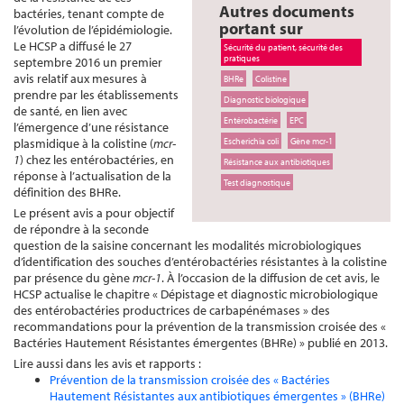
Autres documents
bactéries, tenant compte de
portant sur
l’évolution de l’épidémiologie.
Le HCSP a diffusé le 27
Sécurité du patient, sécurité des
pratiques
septembre 2016 un premier
avis relatif aux mesures à
BHRe
Colistine
prendre par les établissements
Diagnostic biologique
de santé, en lien avec
Entérobactérie
EPC
l’émergence d’une résistance
plasmidique à la colistine (
mcr-
Escherichia coli
Gène mcr-1
1
) chez les entérobactéries, en
Résistance aux antibiotiques
réponse à l’actualisation de la
Test diagnostique
définition des BHRe.
Le présent avis a pour objectif
de répondre à la seconde
question de la saisine concernant les modalités microbiologiques
d’identification des souches d’entérobactéries résistantes à la colistine
par présence du gène
mcr-1
. À l’occasion de la diffusion de cet avis, le
HCSP actualise le chapitre « Dépistage et diagnostic microbiologique
des entérobactéries productrices de carbapénémases »
des
recommandations pour la prévention de la transmission croisée des «
Bactéries Hautement Résistantes émergentes (BHRe) » publié en 2013.
Lire aussi dans les avis et rapports :
Prévention de la transmission croisée des « Bactéries
Hautement Résistantes aux antibiotiques émergentes » (BHRe)