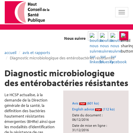
Toggl
naviga
Nous suivre
accueil
avis et rapports
Diagnostic microbiologique des entérobactéries résistantes
Diagnostic microbiologique
des entérobactéries résistantes
Le HCSP actualise, à la
demande de la Direction
Avis
(601 ko)
générale de la santé, la
English advice
(112 ko)
définition des bactéries
Date du document :
hautement résistantes
06/12/2016
émergentes (BHRe) ainsi que
Date de mise en ligne :
les modalités d’identification
31/12/2016
de la résistance de ces