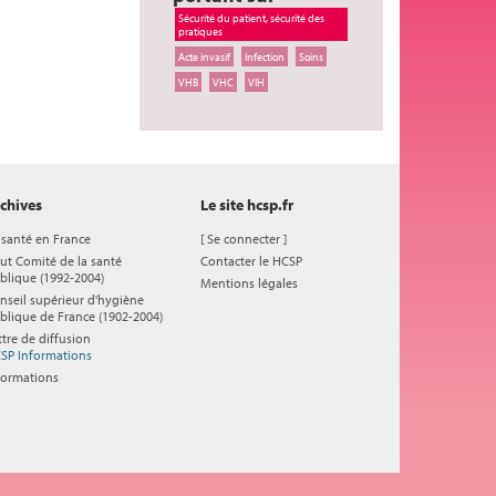
Sécurité du patient, sécurité des
pratiques
Acte invasif
Infection
Soins
VHB
VHC
VIH
chives
Le site hcsp.fr
 santé en France
[
Se connecter
]
ut Comité de la santé
Contacter le HCSP
blique (1992-2004)
Mentions légales
nseil supérieur d'hygiène
blique de France (1902-2004)
ttre de diffusion
SP Informations
formations