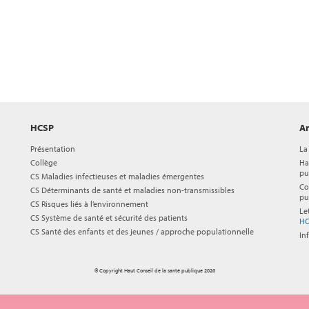
HCSP
Ar
Présentation
La
Collège
Ha
pu
CS Maladies infectieuses et maladies émergentes
Co
CS Déterminants de santé et maladies non-transmissibles
pu
CS Risques liés à l’environnement
Le
CS Système de santé et sécurité des patients
HC
CS Santé des enfants et des jeunes / approche populationnelle
In
© Copyright Haut Conseil de la santé publique 2026