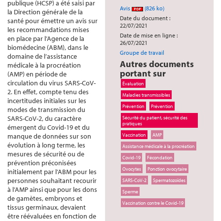
publique (HCSP) a été saisi par
Avis
(826 ko)
la Direction générale de la
Date du document :
santé pour émettre un avis sur
22/07/2021
les recommandations mises
Date de mise en ligne :
en place par l’Agence de la
26/07/2021
biomédecine (ABM), dans le
Groupe de travail
domaine de l’assistance
Autres documents
médicale à la procréation
portant sur
(AMP) en période de
circulation du virus SARS-CoV-
Évaluation
2. En effet, compte tenu des
Maladies transmissibles
incertitudes initiales sur les
Prévention
Prévention
modes de transmission du
SARS-CoV-2, du caractère
Sécurité du patient, sécurité des
pratiques
émergent du Covid-19 et du
manque de données sur son
Vaccination
AMP
évolution à long terme, les
Assistance médicale à la procréation
mesures de sécurité ou de
Covid-19
Fécondation
prévention préconisées
Ovocytes
Ponction ovocytaire
initialement par l’ABM pour les
personnes souhaitant recourir
SARS-CoV-2
Spermatozoïdes
à l’AMP ainsi que pour les dons
Sperme
de gamètes, embryons et
Vaccination contre le Covid-19
tissus germinaux, devaient
être réévaluées en fonction de