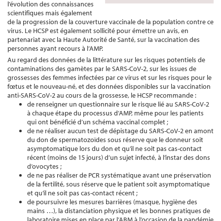
l’évolution des connaissances
scientifiques mais également
de la progression de la couverture vaccinale de la population contre ce
virus. Le HCSP est également sollicité pour émettre un avis, en
partenariat avec la Haute Autorité de Santé, sur la vaccination des
personnes ayant recours à l’AMP.
Au regard des données de la littérature sur les risques potentiels de
contaminations des gamètes par le SARS-CoV-2, sur les issues de
grossesses des femmes infectées par ce virus et sur les risques pour le
fœtus et le nouveau-né, et des données disponibles sur la vaccination
anti-SARS-CoV-2 au cours de la grossesse, le HCSP recommande :
de renseigner un questionnaire sur le risque lié au SARS-CoV-2
à chaque étape du processus d’AMP, même pour les patients
qui ont bénéficié d’un schéma vaccinal complet ;
de ne réaliser aucun test de dépistage du SARS-CoV-2 en amont
du don de spermatozoïdes sous réserve que le donneur soit
asymptomatique lors du don et qu’il ne soit pas cas-contact
récent (moins de 15 jours) d’un sujet infecté, à l’instar des dons
d’ovocytes ;
de ne pas réaliser de PCR systématique avant une préservation
de la fertilité, sous réserve que le patient soit asymptomatique
et qu’il ne soit pas cas-contact récent ;
de poursuivre les mesures barrières (masque, hygiène des
mains …), la distanciation physique et les bonnes pratiques de
laboratoire mises en place par l’ABM à l’occasion de la pandémie