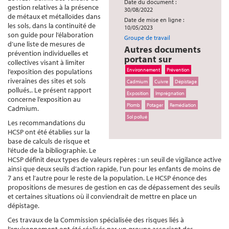
Date du document :
gestion relatives à la présence
30/08/2022
de métaux et métalloïdes dans
Date de mise en ligne :
les sols, dans la continuité de
10/05/2023
son guide pour l’élaboration
Groupe de travail
d’une liste de mesures de
Autres documents
prévention individuelles et
portant sur
collectives visant à limiter
Environnement
Prévention
l’exposition des populations
riveraines des sites et sols
Cadmium
Cuivre
Dépistage
pollués,. Le présent rapport
Exposition
Imprégnation
concerne l’exposition au
Plomb
Potager
Remédiation
Cadmium.
Sol pollué
Les recommandations du
HCSP ont été établies sur la
base de calculs de risque et
l’étude de la bibliographie. Le
HCSP définit deux types de valeurs repères : un seuil de vigilance active
ainsi que deux seuils d’action rapide, l’un pour les enfants de moins de
7 ans et l’autre pour le reste de la population. Le HCSP énonce des
propositions de mesures de gestion en cas de dépassement des seuils
et certaines situations où il conviendrait de mettre en place un
dépistage.
Ces travaux de la Commission spécialisée des risques liés à