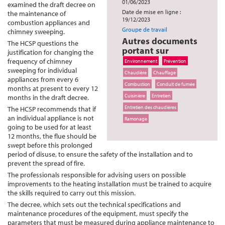
01/06/2023
examined the draft decree on
Date de mise en ligne :
the maintenance of
19/12/2023
combustion appliances and
Groupe de travail
chimney sweeping.
Autres documents
The HCSP questions the
portant sur
justification for changing the
frequency of chimney
Environnement
Prévention
sweeping for individual
Chaudière
Chauffage
appliances from every 6
Combustion
Conduit de fumée
months at present to every 12
Cuisinière
Entretien
months in the draft decree.
Entretien des chaudières
The HCSP recommends that if
an individual appliance is not
Ramonage
going to be used for at least
12 months, the flue should be
swept before this prolonged
period of disuse, to ensure the safety of the installation and to
prevent the spread of fire.
The professionals responsible for advising users on possible
improvements to the heating installation must be trained to acquire
the skills required to carry out this mission.
The decree, which sets out the technical specifications and
maintenance procedures of the equipment, must specify the
parameters that must be measured during appliance maintenance to