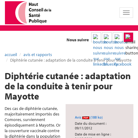
Toggl
naviga
Nous suivre
accueil
avis et rapports
Diphtérie cutanée : adaptation de la conduite à tenir pour Mayotte
Diphtérie cutanée : adaptation
de la conduite à tenir pour
Mayotte
Des cas de diphtérie cutanée,
majoritairement importés des
Avis
(188 ko)
Comores, surviennent
Date du document :
épisodiquement à Mayotte. Or
09/11/2012
la couverture vaccinale contre
Date de mise en ligne :
la diphtérie dans la population