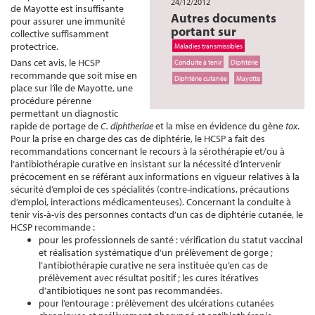
24/12/2012
de Mayotte est insuffisante
Autres documents
pour assurer une immunité
portant sur
collective suffisamment
protectrice.
Maladies transmissibles
Dans cet avis, le HCSP
Conduite à tenir
Diphtérie
recommande que soit mise en
Diphtérie cutanée
Mayotte
place sur l’île de Mayotte, une
procédure pérenne
permettant un diagnostic
rapide de portage de
C. diphtheriae
et la mise en évidence du gène
tox
.
Pour la prise en charge des cas de diphtérie, le HCSP a fait des
recommandations concernant le recours à la sérothérapie et/ou à
l’antibiothérapie curative en insistant sur la nécessité d’intervenir
précocement en se référant aux informations en vigueur relatives à la
sécurité d’emploi de ces spécialités (contre-indications, précautions
d’emploi, interactions médicamenteuses). Concernant la conduite à
tenir vis-à-vis des personnes contacts d’un cas de diphtérie cutanée, le
HCSP recommande :
pour les professionnels de santé : vérification du statut vaccinal
et réalisation systématique d’un prélèvement de gorge ;
l’antibiothérapie curative ne sera instituée qu’en cas de
prélèvement avec résultat positif ; les cures itératives
d’antibiotiques ne sont pas recommandées.
pour l’entourage : prélèvement des ulcérations cutanées