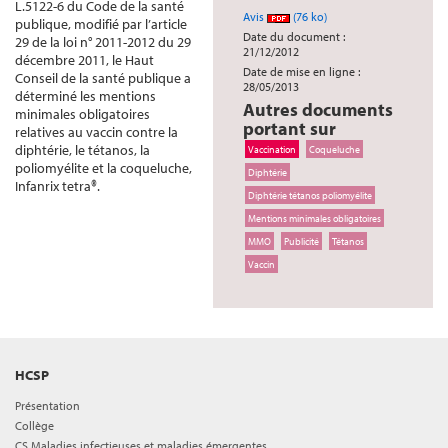
L.5122-6 du Code de la santé
Avis
(76 ko)
publique, modifié par l’article
Date du document :
29 de la loi n° 2011-2012 du 29
21/12/2012
décembre 2011, le Haut
Date de mise en ligne :
Conseil de la santé publique a
28/05/2013
déterminé les mentions
Autres documents
minimales obligatoires
portant sur
relatives au vaccin contre la
diphtérie, le tétanos, la
Vaccination
Coqueluche
poliomyélite et la coqueluche,
Diphtérie
Infanrix tetra®.
Diphtérie tétanos poliomyélite
Mentions minimales obligatoires
MMO
Publicité
Tétanos
Vaccin
HCSP
Présentation
Collège
CS Maladies infectieuses et maladies émergentes