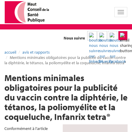
Toggl
naviga
Nous suivre
accueil
avis et rapports
Mentions minimales obligatoires pour la publicité du vaccin contre
la diphtérie, le tétanos, la poliomyélite et la coqueluche, Infanrix tetra®
Mentions minimales
obligatoires pour la publicité
du vaccin contre la diphtérie, le
tétanos, la poliomyélite et la
coqueluche, Infanrix tetra®
Conformément à l’article