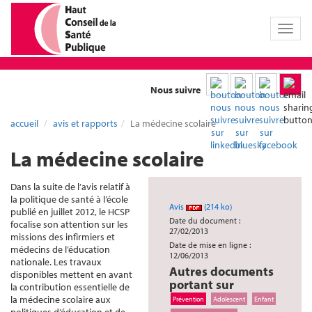
Toggl
naviga
Nous suivre
accueil
avis et rapports
La médecine scolaire
La médecine scolaire
Dans la suite de l’avis relatif à
la politique de santé à l’école
Avis
(214 ko)
publié en juillet 2012, le HCSP
Date du document :
focalise son attention sur les
27/02/2013
missions des infirmiers et
Date de mise en ligne :
médecins de l’éducation
12/06/2013
nationale. Les travaux
Autres documents
disponibles mettent en avant
portant sur
la contribution essentielle de
la médecine scolaire aux
Prévention
Adolescent
Enfant