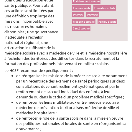
politiques d’éducation et de
Établissement scolaire
santé publique. Pour autant,
Examen santé
Formation initiale
ces actions sont limitées par
Infirmier
Infirmière
une définition trop large des
missions, incompatible avec
Médecine scolaire
Politique santé
les ressources humaines
Santé scolaire
disponibles ; une gouvernance
inadéquate à l’échelon
national et régional ; une
articulation insuffisante de la
médecine scolaire avec la médecine de ville et la médecine hospitalière
à l’échelon des territoires ; des difficultés dans le recrutement et la
formation des professionnels intervenant en milieu scolaire.
Le HCSP recommande spécifiquement :
de réorganiser les missions de la médecine scolaire notamment
par un recentrage des examens de santé périodiques sur deux
consultations devenant réellement systématiques et par le
renforcement de l’accueil individuel des enfants, à leur
demande ou dans le cadre d’un problème médical spécifique ;
de renforcer les liens multilatéraux entre médecine scolaire,
médecine de prévention territorialisée, médecine de ville et
médecine hospitalière ;
de renforcer le rôle de la santé scolaire dans la mise en œuvre
des politiques nationales et locales de santé en réorganisant sa
gouvernance ;