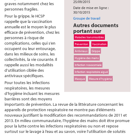
25/09/2015
graves notamment chez les
Date de mise en ligne :
personnes fragiles.
30/10/2015
Pour la grippe, le HCSP
Groupe de travail
rappelle que la vaccination
Autres documents
annuelle est le moyen le plus
portant sur
efficace de prévention, chez les
personnes à risque de
Maladies transmissibles
complications, celles qui s’en
Prévention
Vaccination
occupent ou leur entourage,
Antiviraux
Grippe
dans les milieux de soins, les
Hygiène des mains
collectivités, la vie courante. Il
rappelle aussi les modalités
Infection nosocomiale
d’utilisation ciblée des
Infection respiratoire aiguë
antiviraux spécifiques.
Masque
Mesure d'hygiène
Pour toutes les infections
respiratoires, les mesures
d’hygiène incluant les mesures
barrières sont des moyens
importants de prévention. La revue de la littérature concernant les
appareils de protection respiratoire ne montre pas d’éléments
nouveaux justifiant la modification des recommandations de 2011 et
2013. En milieu communautaire, l’hygiène des mains doit être promue
pour la lutte contre les infections respiratoires ou non et repose
surtout sur le lavage à l’eau et au savon, voire l’utilisation de solutés