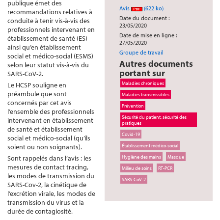
publique émet des
Avis
(622 ko)
recommandations relatives à
Date du document :
conduite à tenir vis-à-vis des
23/05/2020
professionnels intervenant en
Date de mise en ligne :
établissement de santé (ES)
27/05/2020
ainsi qu’en établissement
Groupe de travail
social et médico-social (ESMS)
Autres documents
selon leur statut vis-à-vis du
portant sur
SARS-CoV-2.
Maladies chroniques
Le HCSP souligne en
préambule que sont
Maladies transmissibles
concernés par cet avis
Prévention
l’ensemble des professionnels
Sécurité du patient, sécurité des
intervenant en établissement
pratiques
de santé et établissement
Covid-19
social et médico-social (qu’ils
soient ou non soignants).
Établissement médico-social
Sont rappelés dans l’avis : les
Hygiène des mains
Masque
mesures de contact tracing,
Milieu de soins
RT-PCR
les modes de transmission du
SARS-CoV-2
SARS-Cov-2, la cinétique de
l’excrétion virale, les modes de
transmission du virus et la
durée de contagiosité.