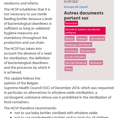
01/07/2021
newborns and infants.
Groupe de travail
The HCSP establishes that it is
Autres documents
not necessary to use sterile
portant sur
feeding bottles because a level
of bacteriological cleanliness is
Prévention
sufficient as long as validated
Sécurité du patient, sécurité des
hygiene measures are
pratiques
mandatory throughout the
Biberon
Infection
Lait maternel
production and use chain.
Nettoyage, désinfection
The HCSP has taken into
Nourrisson
Nouveau-né
account the absence of a need
Oxyde d'éthylène
for sterilization, the definition
of bacteriological cleanliness
Sécurité infectieuse
Stérilisation
and the processes by which it
Tétine
is achieved.
This update follows the
opinion of the Belgian
Supreme Health Council (SSC) of December 2018, which was requested
in particular on alternatives to ethylene oxide sterilization, a
carcinogenic substance whose use is prohibited in the sterilization of
food containers.
The HCSP therefore recommends:
not to use baby bottles sterilized with ethylene oxide;
not to use sterile feeding bottles and/or teats for all children