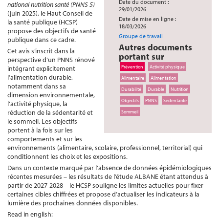
Date du document :
national nutrition santé (PNNS 5)
29/01/2026
(juin 2025), le Haut Conseil de
Date de mise en ligne :
la santé publique (HCSP)
18/03/2026
propose des objectifs de santé
Groupe de travail
publique dans ce cadre.
Autres documents
Cet avis s’inscrit dans la
portant sur
perspective d’un PNNS rénové
Prévention
Activité physique
intégrant explicitement
l’alimentation durable,
Alimentaire
Alimentation
notamment dans sa
Durabilité
Durable
Nutrition
dimension environnementale,
Objectifs
PNNS
Sédentarité
l’activité physique, la
réduction de la sédentarité et
Sommeil
le sommeil. Les objectifs
portent à la fois sur les
comportements et sur les
environnements (alimentaire, scolaire, professionnel, territorial) qui
conditionnent les choix et les expositions.
Dans un contexte marqué par l’absence de données épidémiologiques
récentes mesurées – les résultats de l’étude ALBANE étant attendus à
partir de 2027-2028 – le HCSP souligne les limites actuelles pour fixer
certaines cibles chiffrées et propose d’actualiser les indicateurs à la
lumière des prochaines données disponibles.
Read in english: