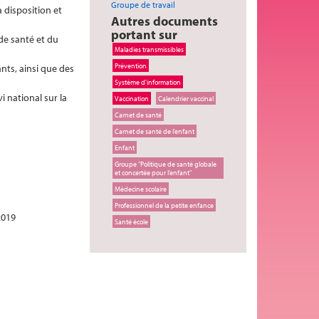
Groupe de travail
à disposition et
Autres documents
portant sur
de santé et du
Maladies transmissibles
Prévention
nts, ainsi que des
Système d'information
 national sur la
Vaccination
Calendrier vaccinal
Carnet de santé
Carnet de santé de l’enfant
Enfant
Groupe "Politique de santé globale
et concertée pour l’enfant"
Médecine scolaire
Professionnel de la petite enfance
2019
Santé école