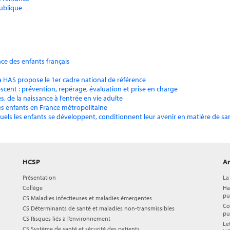
publique
nce des enfants français
la HAS propose le 1er cadre national de référence
lescent : prévention, repérage, évaluation et prise en charge
, de la naissance à l’entrée en vie adulte
des enfants en France métropolitaine
uels les enfants se développent, conditionnent leur avenir en matière de sa
HCSP
Ar
Présentation
La
Collège
Ha
pu
CS Maladies infectieuses et maladies émergentes
Co
CS Déterminants de santé et maladies non-transmissibles
pu
CS Risques liés à l’environnement
Le
CS Système de santé et sécurité des patients