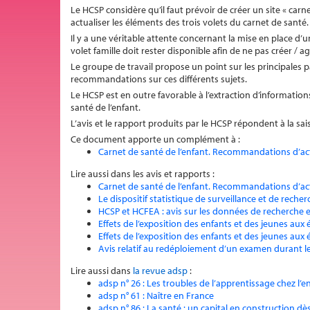
Le HCSP considère qu’il faut prévoir de créer un site « carn
actualiser les éléments des trois volets du carnet de santé.
Il y a une véritable attente concernant la mise en place d
volet famille doit rester disponible afin de ne pas créer / a
Le groupe de travail propose un point sur les principales
recommandations sur ces différents sujets.
Le HCSP est en outre favorable à l’extraction d’informatio
santé de l’enfant.
L’avis et le rapport produits par le HCSP répondent à la sa
Ce document apporte un complément à :
Carnet de santé de l’enfant. Recommandations d’ac
Lire aussi dans les avis et rapports :
Carnet de santé de l’enfant. Recommandations d’ac
Le dispositif statistique de surveillance et de recher
HCSP et HCFEA : avis sur les données de recherche e
Effets de l’exposition des enfants et des jeunes aux 
Effets de l’exposition des enfants et des jeunes aux 
Avis relatif au redéploiement d’un examen durant l
Lire aussi dans
la revue adsp
:
adsp n° 26 : Les troubles de l’apprentissage chez l’
adsp n° 61 : Naître en France
adsp n° 86 : La santé : un capital en construction dè