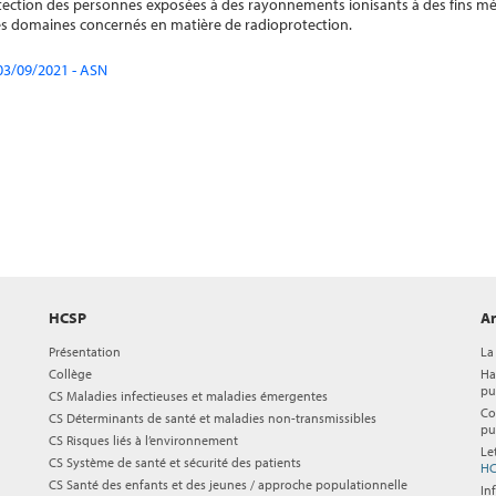
otection des personnes exposées à des rayonnements ionisants à des fins méd
es domaines concernés en matière de radioprotection.
 03/09/2021 - ASN
HCSP
Ar
Présentation
La
Collège
Ha
pu
CS Maladies infectieuses et maladies émergentes
Co
CS Déterminants de santé et maladies non-transmissibles
pu
CS Risques liés à l’environnement
Le
CS Système de santé et sécurité des patients
HC
CS Santé des enfants et des jeunes / approche populationnelle
In