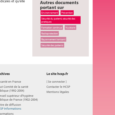
icales et qu’elle
Autres documents
portant sur
Environnement
Prévention
Sécurité du patient, sécurité des
pratiques
Formation continue
Nucléaire
Radioprotection
Rayonnement ionisant
Sécurité des patients
chives
Le site hcsp.fr
 santé en France
[
Se connecter
]
ut Comité de la santé
Contacter le HCSP
blique (1992-2004)
Mentions légales
nseil supérieur d'hygiène
blique de France (1902-2004)
ttre de diffusion
SP Informations
formations