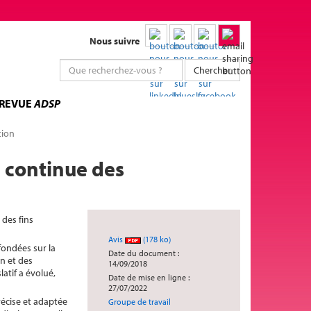
Nous suivre
Chercher
 REVUE
ADSP
tion
n continue des
 des fins
Avis
(178 ko)
fondées sur la
Date du document :
n et des
14/09/2018
atif a évolué,
Date de mise en ligne :
27/07/2022
récise et adaptée
Groupe de travail