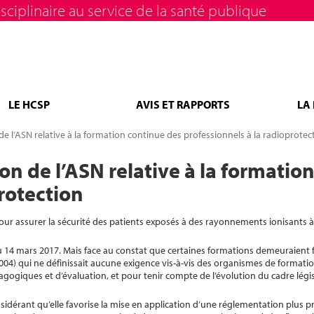
sciplinaire au service de la santé publique
LE HCSP
AVIS ET RAPPORTS
LA
 de l’ASN relative à la formation continue des professionnels à la radioprotec
ion de l’ASN relative à la formatio
rotection
our assurer la sécurité des patients exposés à des rayonnements ionisants à
 14 mars 2017. Mais face au constat que certaines formations demeuraient 
04) qui ne définissait aucune exigence vis-à-vis des organismes de formatio
giques et d’évaluation, et pour tenir compte de l’évolution du cadre législ
sidérant qu’elle favorise la mise en application d’une réglementation plus p