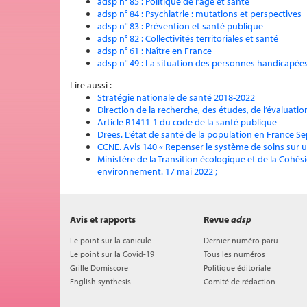
adsp n° 85 : Politique de l’âge et santé
adsp n° 84 : Psychiatrie : mutations et perspectives
adsp n° 83 : Prévention et santé publique
adsp n° 82 : Collectivités territoriales et santé
adsp n° 61 : Naître en France
adsp n° 49 : La situation des personnes handicapées
Lire aussi :
Stratégie nationale de santé 2018-2022
Direction de la recherche, des études, de l’évaluati
Article R1411-1 du code de la santé publique
Drees. L’état de santé de la population en France S
CCNE. Avis 140 « Repenser le système de soins sur un
Ministère de la Transition écologique et de la Cohés
environnement. 17 mai 2022 ;
Avis et rapports
Revue
adsp
Le point sur la canicule
Dernier numéro paru
Le point sur la Covid-19
Tous les numéros
Grille Domiscore
Politique éditoriale
English synthesis
Comité de rédaction