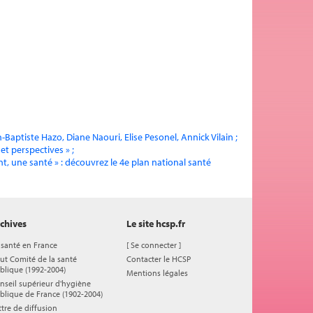
ptiste Hazo, Diane Naouri, Elise Pesonel, Annick Vilain ;
et perspectives » ;
nt, une santé » : découvrez le 4e plan national santé
chives
Le site hcsp.fr
 santé en France
[
Se connecter
]
ut Comité de la santé
Contacter le HCSP
blique (1992-2004)
Mentions légales
nseil supérieur d'hygiène
blique de France (1902-2004)
ttre de diffusion