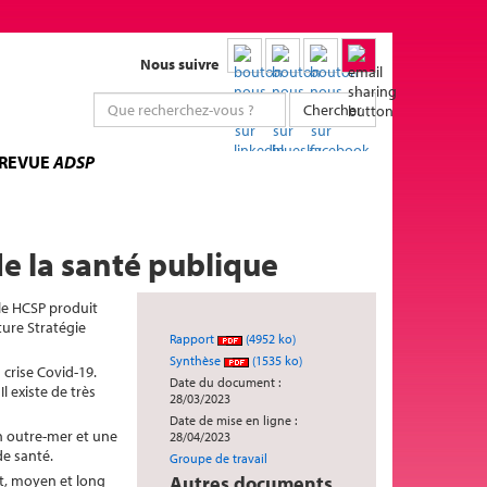
Nous suivre
Chercher
 REVUE
ADSP
de la santé publique
 le HCSP produit
ture Stratégie
Rapport
(4952 ko)
Synthèse
(1535 ko)
crise Covid-19.
Date du document :
l existe de très
28/03/2023
Date de mise en ligne :
en outre-mer et une
28/04/2023
de santé.
Groupe de travail
rt, moyen et long
Autres documents