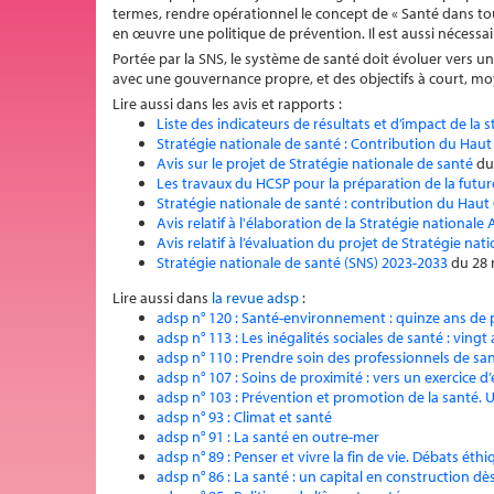
termes, rendre opérationnel le concept de « Santé dans to
en œuvre une politique de prévention. Il est aussi nécess
Portée par la SNS, le système de santé doit évoluer vers un
avec une gouvernance propre, et des objectifs à court, mo
Lire aussi dans les avis et rapports :
Liste des indicateurs de résultats et d’impact de la
Stratégie nationale de santé : Contribution du Haut
Avis sur le projet de Stratégie nationale de santé
du
Les travaux du HCSP pour la préparation de la futur
Stratégie nationale de santé : contribution du Haut 
Avis relatif à l'élaboration de la Stratégie national
Avis relatif à l’évaluation du projet de Stratégie na
Stratégie nationale de santé (SNS) 2023-2033
du 28 
Lire aussi dans
la revue adsp
:
adsp n° 120 : Santé-environnement : quinze ans de 
adsp n° 113 : Les inégalités sociales de santé : vingt
adsp n° 110 : Prendre soin des professionnels de sa
adsp n° 107 : Soins de proximité : vers un exercice d
adsp n° 103 : Prévention et promotion de la santé. 
adsp n° 93 : Climat et santé
adsp n° 91 : La santé en outre-mer
adsp n° 89 : Penser et vivre la fin de vie. Débats éth
adsp n° 86 : La santé : un capital en construction dè