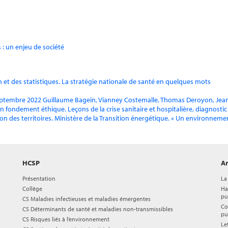
 : un enjeu de société
on et des statistiques. La stratégie nationale de santé en quelques mots
eptembre 2022 Guillaume Bagein, Vianney Costemalle, Thomas Deroyon, Jean-Ba
 fondement éthique. Leçons de la crise sanitaire et hospitalière, diagnostic 
ion des territoires. Ministère de la Transition énergétique. « Un environneme
HCSP
Ar
Présentation
La
Collège
Ha
pu
CS Maladies infectieuses et maladies émergentes
Co
CS Déterminants de santé et maladies non-transmissibles
pu
CS Risques liés à l’environnement
Le