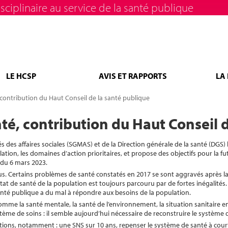
sciplinaire au service de la santé publique
LE HCSP
AVIS ET RAPPORTS
LA
 contribution du Haut Conseil de la santé publique
té, contribution du Haut Conseil 
 des affaires sociales (SGMAS) et de la Direction générale de la santé (DGS)
ion, les domaines d’action prioritaires, et propose des objectifs pour la fu
 du 6 mars 2023.
us. Certains problèmes de santé constatés en 2017 se sont aggravés après la 
at de santé de la population est toujours parcouru par de fortes inégalités. I
anté publique a du mal à répondre aux besoins de la population.
comme la santé mentale, la santé de l’environnement, la situation sanitaire 
ème de soins : il semble aujourd’hui nécessaire de reconstruire le système 
sitions, notamment : une SNS sur 10 ans, repenser le système de santé à cou