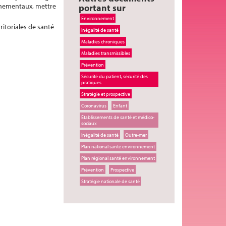
onnementaux, mettre
portant sur
Environnement
ritoriales de santé
Inégalité de santé
Maladies chroniques
Maladies transmissibles
Prévention
Sécurité du patient, sécurité des
pratiques
Stratégie et prospective
Coronavirus
Enfant
Établissements de santé et médico-
sociaux
Inégalité de santé
Outre-mer
Plan national santé environnement
Plan régional santé environnement
Prévention
Prospective
Stratégie nationale de santé