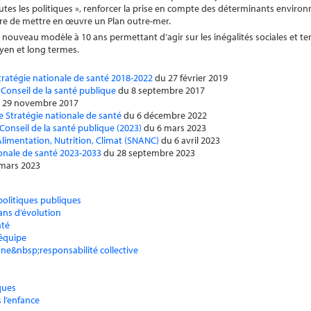
utes les politiques », renforcer la prise en compte des déterminants envir
aire de mettre en œuvre un Plan outre-mer.
 nouveau modèle à 10 ans permettant d’agir sur les inégalités sociales et ter
yen et long termes.
 stratégie nationale de santé 2018-2022
du 27 février 2019
 Conseil de la santé publique
du 8 septembre 2017
 29 novembre 2017
e Stratégie nationale de santé
du 6 décembre 2022
Conseil de la santé publique (2023)
du 6 mars 2023
e Alimentation, Nutrition, Climat (SNANC)
du 6 avril 2023
tionale de santé 2023-2033
du 28 septembre 2023
mars 2023
politiques publiques
 ans d’évolution
nté
’équipe
Une&nbsp;responsabilité collective
iques
s l’enfance