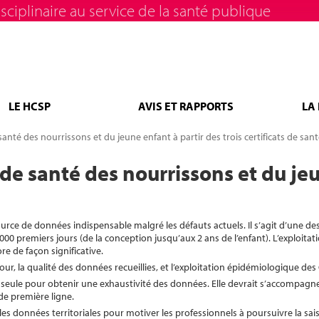
sciplinaire au service de la santé publique
LE HCSP
AVIS ET RAPPORTS
LA
anté des nourrissons et du jeune enfant à partir des trois certificats de san
de santé des nourrissons et du jeu
source de données indispensable malgré les défauts actuels. Il s’agit d’une de
000 premiers jours (de la conception jusqu’aux 2 ans de l’enfant). L’exploitat
re de façon significative.
ur, la qualité des données recueillies, et l’exploitation épidémiologique des
lle seule pour obtenir une exhaustivité des données. Elle devrait s’accompagn
e première ligne.
 les données territoriales pour motiver les professionnels à poursuivre la sa