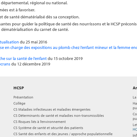
u départemental, régional ou national.
es est à favoriser.
et de santé dématérialisé dès sa conception.
santes pour guider la politique de santé des nourrissons et le HCSP préconis
la dématérialisation du carnet de santé.
tualisation
du 25 mai 2016
ise en charge des expositions au plomb chez l’enfant mineur et la femme en
che sur la santé de l’enfant
du 15 octobre 2019
écrans
du 12 décembre 2019
HCSP
Ar
Présentation
La
Collège
Ha
pu
CS Maladies infectieuses et maladies émergentes
Co
CS Déterminants de santé et maladies non-transmissibles
pu
CS Risques liés à l’environnement
Le
CS Système de santé et sécurité des patients
HC
CS Santé des enfants et des jeunes / approche populationnelle
In