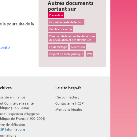
Autres documents
portant sur
Prévention
Carnet de santé de l’enfant
e la poursuite de la
Certificat de santé
Direction de la recherche des études
de l'évaluation et des statistiques
ceinte
Épidémiologie
Nourrisson
Objectif de santé publique
PMI
chives
Le site hcsp.fr
 santé en France
[
Se connecter
]
ut Comité de la santé
Contacter le HCSP
blique (1992-2004)
Mentions légales
nseil supérieur d'hygiène
blique de France (1902-2004)
ttre de diffusion
SP Informations
formations