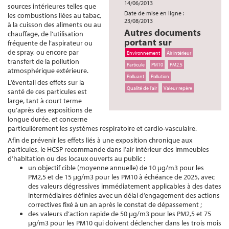
14/06/2013
sources intérieures telles que
Date de mise en ligne :
les combustions liées au tabac,
23/08/2013
à la cuisson des aliments ou au
Autres documents
chauffage, de l’utilisation
portant sur
fréquente de l’aspirateur ou
de spray, ou encore par
Environnement
Air intérieur
transfert de la pollution
Particule
PM10
PM2.5
atmosphérique extérieure.
Polluant
Pollution
L’éventail des effets sur la
Qualité de l'air
Valeur repère
santé de ces particules est
large, tant à court terme
qu’après des expositions de
longue durée, et concerne
particulièrement les systèmes respiratoire et cardio-vasculaire.
Afin de prévenir les effets liés à une exposition chronique aux
particules, le HCSP recommande dans l’air intérieur des immeubles
d’habitation ou des locaux ouverts au public :
un objectif cible (moyenne annuelle) de 10 μg/m3 pour les
PM2,5 et de 15 μg/m3 pour les PM10 à échéance de 2025, avec
des valeurs dégressives immédiatement applicables à des dates
intermédiaires définies avec un délai d’engagement des actions
correctives fixé à un an après le constat de dépassement ;
des valeurs d’action rapide de 50 μg/m3 pour les PM2,5 et 75
μg/m3 pour les PM10 qui doivent déclencher dans les trois mois