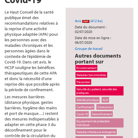
Le Haut Conseil de la santé
publique émet des
Avis
(412 ko)
recommandations relatives à
Date du document :
la reprise d’une activité
02/07/2020
physique adaptée (APA) pour
Date de mise en ligne :
les personnes avec des
06/07/2020
maladies chroniques et les
Groupe de travail
personnes âgées dans le
Autres documents
contexte de l’épidémie de
portant sur
Covid-19. Dans cet avis, le
HCSP souligne les bénéfices
Environnement
thérapeutiques de cette APA
Maladies transmissibles
et donc la nécessité d’une
Prévention
reprise dès que possible après
la période de confinement.
Sécurité du patient, sécurité des
pratiques
Les mesures barrières
Activité physique
ALD
(distance physique, gestes
barrières, hygiène des mains
Confinement
Coronavirus
et port de masque…) restent
Covid-19
Déconfinement
des mesures indispensables à
Équipement de protection
adapter en cette phase 3 du
individuel
déconfinement pour le
Maladie infectieuse émergente
contrôle de la circulation du