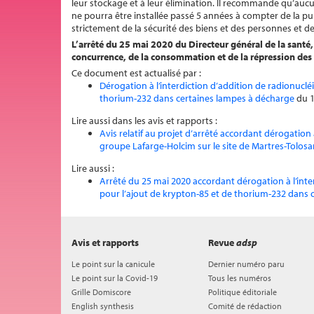
leur stockage et à leur élimination. Il recommande qu’auc
ne pourra être installée passé 5 années à compter de la pub
strictement de la sécurité des biens et des personnes et de
L’
arrêté
du 25 mai 2020 du
Directeur général de la santé
concurrence, de la consommation et de la répression des
Ce document est actualisé par :
Dérogation à l’interdiction d’addition de radionuclé
thorium-232 dans certaines lampes à décharge
du 1
Lire aussi dans les avis et rapports :
Avis relatif au projet d’arrêté accordant dérogation 
groupe Lafarge-Holcim sur le site de Martres-Tolos
Lire aussi :
Arrêté du 25 mai 2020 accordant dérogation à l’inter
pour l’ajout de krypton-85 et de thorium-232 dans 
Avis et rapports
Revue
adsp
Le point sur la canicule
Dernier numéro paru
Le point sur la Covid-19
Tous les numéros
Grille Domiscore
Politique éditoriale
English synthesis
Comité de rédaction