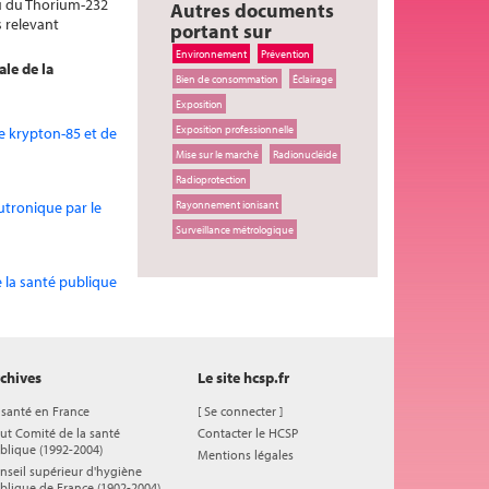
ou du Thorium-232
Autres documents
s relevant
portant sur
Environnement
Prévention
ale de la
Bien de consommation
Éclairage
Exposition
Exposition professionnelle
de krypton-85 et de
Mise sur le marché
Radionucléide
Radioprotection
eutronique par le
Rayonnement ionisant
Surveillance métrologique
e la santé publique
chives
Le site hcsp.fr
 santé en France
[
Se connecter
]
ut Comité de la santé
Contacter le HCSP
blique (1992-2004)
Mentions légales
nseil supérieur d'hygiène
blique de France (1902-2004)