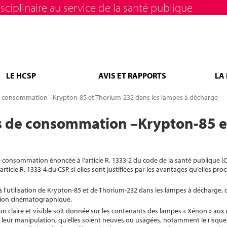
sciplinaire au service de la santé publique
LE HCSP
AVIS ET RAPPORTS
LA
e consommation –Krypton-85 et Thorium-232 dans les lampes à décharge
s de consommation –Krypton-85 e
de consommation énoncée à l’article R. 1333-2 du code de la santé publique (C
article R. 1333-4 du CSP, si elles sont justifiées par les avantages qu’elles pr
f à l’utilisation de Krypton-85 et de Thorium-232 dans les lampes à décharge, q
ction cinématographique.
 claire et visible soit donnée sur les contenants des lampes « Xénon » aux u
 leur manipulation, qu’elles soient neuves ou usagées, notamment le risque 