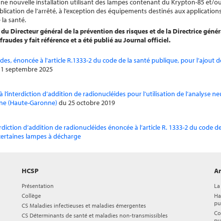
une nouvelle installation utilisant des lampes contenant du Krypton-85 et/
lication de l’arrêté, à l’exception des équipements destinés aux application
 la santé.
, du
Directeur général de la prévention des risques
et
de
la Directrice génér
 fraudes
y fait référence et a été publié au Journal officiel.
ides, énoncée à l'article R.1333-2 du code de la santé publique, pour l’ajout 
1 septembre 2025
à l’interdiction d’addition de radionucléides pour l’utilisation de l’analyse n
ane (Haute-Garonne)
du 25 octobre 2019
diction d’addition de radionucléides énoncée à l’article R. 1333-2 du code d
certaines lampes à décharge
HCSP
Ar
Présentation
La
Collège
Ha
pu
CS Maladies infectieuses et maladies émergentes
Co
CS Déterminants de santé et maladies non-transmissibles
pu