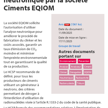
Ciments EQIOM
La société EQIOM sollicite
Avis
(1361 ko)
l’autorisation d’utiliser
Date du document :
l’analyse neutronique pour
11/09/2025
améliorer le procédé de
Date de mise en ligne :
fabrication du clinker et les
17/11/2025
coûts associés, garantir un
Groupe de travail
taux d’émission de CO
2
Autres documents
moindre et minimiser
portant sur
l’empreinte environnementale
Environnement
Prévention
tout en garantissant la qualité
de sa production.
Analyse
Analyseur
Ciment
Le HCSP recommande de
Clinker
Dérogation
EQIOM
définir, pour tous les
Neutronique
Radioactivité
producteurs de ciments
Radionucléide
Tritium
utilisant un générateur à
neutrons, des critères
permettant de déroger à
l’interdiction d’utilisation de
radionucléides visée à l’article R.1333-2 du code de la santé publique.
Le HCSP formule des recommandations relatives à l’implantation de