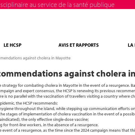
sciplinaire au service de la santé publique
LE HCSP
AVIS ET RAPPORTS
LA
mendations against cholera in Mayotte
commendations against cholera i
strategy for combating cholera in Mayotte in the event of a resurgence. Ba
n campaign and expert consensus, the HCSP is renewing its previous recomme
is no parallel with the vaccination of travellers visiting a country where ch
4 epidemic, the HCSP recommends:
 hygiene throughout the island, while stepping up communication efforts on
e stages of implementation of cholera vaccination in the event of a possi
aindicated), the only effective single-dose vaccine;
g for front-line workers, in the absence of a resurgence.
 the event of a resurgence, as the time since the 2024 campaign means that th