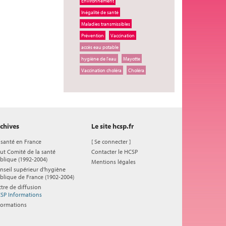
Environnement
Inégalité de santé
Maladies transmissibles
Prévention
Vaccination
accès eau potable
hygiène de l'eau
Mayotte
Vaccination choléra
Choléra
chives
Le site hcsp.fr
 santé en France
[
Se connecter
]
ut Comité de la santé
Contacter le HCSP
blique (1992-2004)
Mentions légales
nseil supérieur d'hygiène
blique de France (1902-2004)
ttre de diffusion
SP Informations
formations