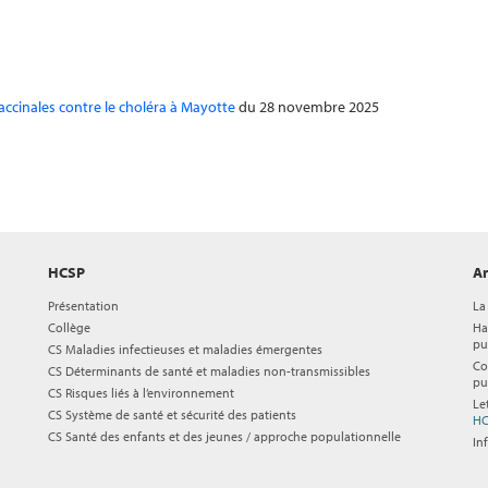
accinales contre le choléra à Mayotte
du 28 novembre 2025
HCSP
Ar
Présentation
La
Collège
Ha
pu
CS Maladies infectieuses et maladies émergentes
Co
CS Déterminants de santé et maladies non-transmissibles
pu
CS Risques liés à l’environnement
Le
CS Système de santé et sécurité des patients
HC
CS Santé des enfants et des jeunes / approche populationnelle
In