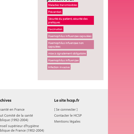
Maladies transmissibles
Prévention
Sécurité du patient, sécurité des
pratiques
Vaccination
Haemophilus influenzae capsulées
Haemophilus infuenzae non
capsulées
mise à signalement obligatoire
Haemophilus influenzae
Infection invasive
chives
Le site hcsp.fr
 santé en France
[
Se connecter
]
ut Comité de la santé
Contacter le HCSP
blique (1992-2004)
Mentions légales
nseil supérieur d'hygiène
blique de France (1902-2004)