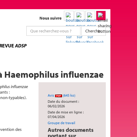
Nous suivre
Chercher
 REVUE
ADSP
e à Haemophilus influenzae
hilus influenzae
ants :
Avis
(645 ko)
 non-typables).
Date du document :
06/02/2026
Date de mise en ligne :
07/04/2026
Groupe de travail
Autres documents
révention des
portant sur