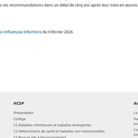
 ces recommandations dans un délai de cinq ans après leur mise en œuvre.
us influenzae infections
du 6 février 2026
HCSP
Ar
Présentation
La
Collège
Ha
pu
CS Maladies infectieuses et maladies émergentes
Co
CS Déterminants de santé et maladies non-transmissibles
pu
CS Risques liés à l’environnement