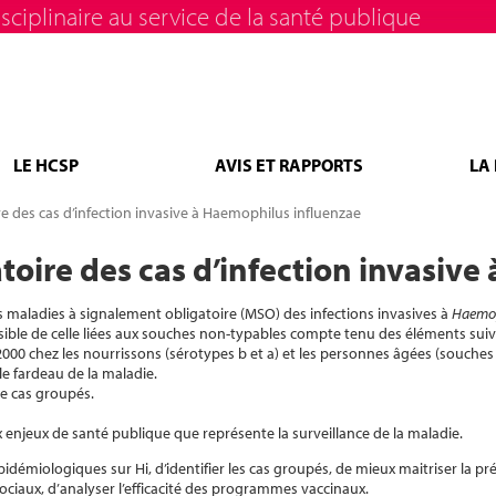
sciplinaire au service de la santé publique
LE HCSP
AVIS ET RAPPORTS
LA
e des cas d’infection invasive à Haemophilus influenzae
toire des cas d’infection invasiv
es maladies à signalement obligatoire (MSO) des infections invasives à
Haemop
ssible de celle liées aux souches non-typables compte tenu des éléments suiv
000 chez les nourrissons (sérotypes b et a) et les personnes âgées (souches
 le fardeau de la maladie.
e cas groupés.
njeux de santé publique que représente la surveillance de la maladie.
idémiologiques sur Hi, d’identifier les cas groupés, de mieux maitriser la p
ociaux, d’analyser l’efficacité des programmes vaccinaux.