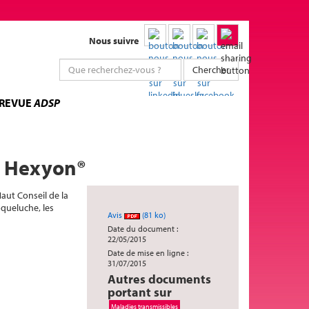
Nous suivre
Chercher
 REVUE
ADSP
in Hexyon®
Haut Conseil de la
oqueluche, les
Avis
(81 ko)
Date du document :
22/05/2015
Date de mise en ligne :
31/07/2015
Autres documents
portant sur
Maladies transmissibles