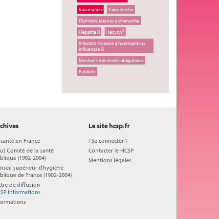
Vaccination
Coqueluche
Diphtérie tétanos poliomyélite
Hépatite B
Hexyon®
Infection invasive à haemophilus
influenzae B
Mentions minimales obligatoires
Publicité
chives
Le site hcsp.fr
 santé en France
[
Se connecter
]
ut Comité de la santé
Contacter le HCSP
blique (1992-2004)
Mentions légales
nseil supérieur d'hygiène
blique de France (1902-2004)
ttre de diffusion
SP Informations
formations