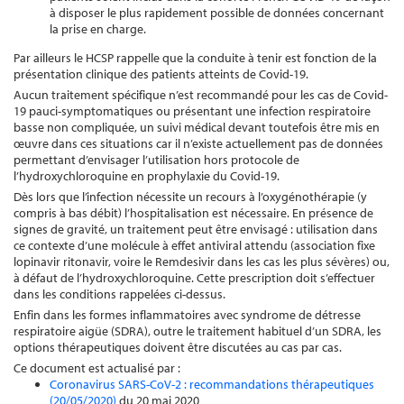
à disposer le plus rapidement possible de données concernant
la prise en charge.
Par ailleurs le HCSP rappelle que la conduite à tenir est fonction de la
présentation clinique des patients atteints de Covid-19.
Aucun traitement spécifique n’est recommandé pour les cas de Covid-
19 pauci-symptomatiques ou présentant une infection respiratoire
basse non compliquée, un suivi médical devant toutefois être mis en
œuvre dans ces situations car il n’existe actuellement pas de données
permettant d’envisager l’utilisation hors protocole de
l’hydroxychloroquine en prophylaxie du Covid-19.
Dès lors que l’infection nécessite un recours à l’oxygénothérapie (y
compris à bas débit) l’hospitalisation est nécessaire. En présence de
signes de gravité, un traitement peut être envisagé : utilisation dans
ce contexte d’une molécule à effet antiviral attendu (association fixe
lopinavir ritonavir, voire le Remdesivir dans les cas les plus sévères) ou,
à défaut de l’hydroxychloroquine. Cette prescription doit s’effectuer
dans les conditions rappelées ci-dessus.
Enfin dans les formes inflammatoires avec syndrome de détresse
respiratoire aigüe (SDRA), outre le traitement habituel d’un SDRA, les
options thérapeutiques doivent être discutées au cas par cas.
Ce document est actualisé par :
Coronavirus SARS-CoV-2 : recommandations thérapeutiques
(20/05/2020)
du 20 mai 2020