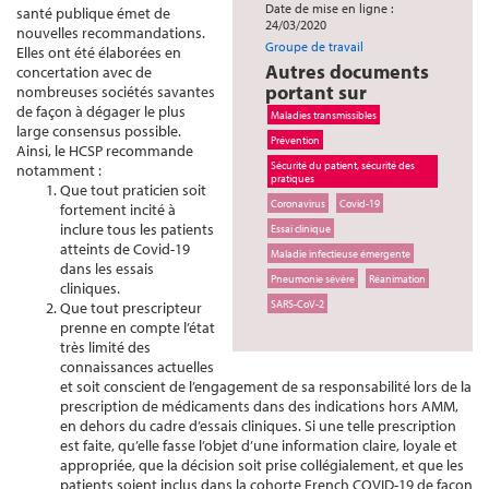
Date de mise en ligne :
santé publique émet de
24/03/2020
nouvelles recommandations.
Groupe de travail
Elles ont été élaborées en
Autres documents
concertation avec de
portant sur
nombreuses sociétés savantes
de façon à dégager le plus
Maladies transmissibles
large consensus possible.
Prévention
Ainsi, le HCSP recommande
Sécurité du patient, sécurité des
notamment :
pratiques
Que tout praticien soit
Coronavirus
Covid-19
fortement incité à
inclure tous les patients
Essai clinique
atteints de Covid-19
Maladie infectieuse émergente
dans les essais
Pneumonie sévère
Réanimation
cliniques.
SARS-CoV-2
Que tout prescripteur
prenne en compte l’état
très limité des
connaissances actuelles
et soit conscient de l’engagement de sa responsabilité lors de la
prescription de médicaments dans des indications hors AMM,
en dehors du cadre d’essais cliniques. Si une telle prescription
est faite, qu’elle fasse l’objet d’une information claire, loyale et
appropriée, que la décision soit prise collégialement, et que les
patients soient inclus dans la cohorte French COVID-19 de façon