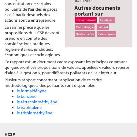
16/11/2009
concentration de certains
Autres documents
polluants de l’air des espaces
portant sur
clos à partir desquels des
actions sont à entreprendre.
Environnement
Air intérieur
La saisine précise que les
Méthodologie
Polluant
propositions du HCSP devront
Qualité de l'air
Valeur repère
prendre en compte des
considérations pratiques,
réglementaires, juridiques,
économiques et sociologiques.
Ce rapport est un document cadre exposant les principes communs
qui guideront ces propositions de valeurs, appelées « valeurs repères
d’aide à la gestion », pour différents polluants de l’air intérieur.
Plusieurs rapport concernant l’application de ce cadre
méthodologique à des polluants sont disponibles
le formaldéhyde
le benzène
le tétrachloroéthylène
le naphtalène
le trichloroéthylène
HCSP