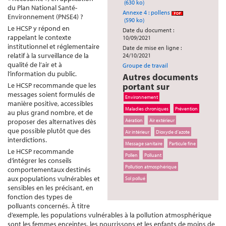
(630 ko)
du Plan National Santé-
Annexe 4 : pollens
Environnement (PNSE4) ?
(590 ko)
Le HCSP y répond en
Date du document :
rappelant le contexte
10/09/2021
institutionnel et réglementaire
Date de mise en ligne :
relatif à la surveillance de la
24/10/2021
qualité de l’air et à
Groupe de travail
l’information du public.
Autres documents
Le HCSP recommande que les
portant sur
messages soient formulés de
Environnement
manière positive, accessibles
Maladies chroniques
Prévention
au plus grand nombre, et de
proposer des alternatives dès
Aération
Air extérieur
que possible plutôt que des
Air intérieur
Dioxyde d’azote
interdictions.
Message sanitaire
Particule fine
Le HCSP recommande
Pollen
Polluant
d’intégrer les conseils
Pollution atmosphérique
comportementaux destinés
aux populations vulnérables et
Sol pollué
sensibles en les précisant, en
fonction des types de
polluants concernés. À titre
d’exemple, les populations vulnérables à la pollution atmosphérique
sont les femmes enceintes, les nourrissons et les enfants de moins de