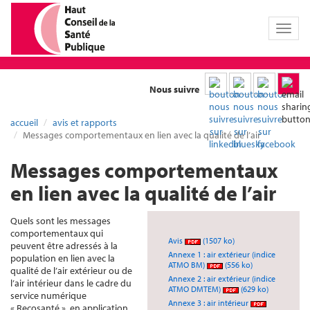
Toggl
naviga
Nous suivre
accueil
avis et rapports
Messages comportementaux en lien avec la qualité de l’air
Messages comportementaux
en lien avec la qualité de l’air
Quels sont les messages
comportementaux qui
Avis
(1507 ko)
peuvent être adressés à la
Annexe 1 : air extérieur (indice
population en lien avec la
ATMO BM)
(556 ko)
qualité de l’air extérieur ou de
Annexe 2 : air extérieur (indice
l’air intérieur dans le cadre du
ATMO DMTEM)
(629 ko)
service numérique
Annexe 3 : air intérieur
« Recosanté », en application