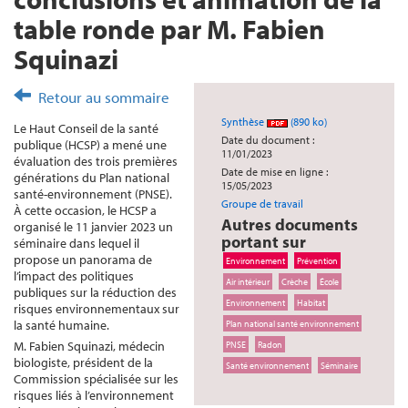
table ronde par M. Fabien
Squinazi
Retour au sommaire
Synthèse
(890 ko)
Le Haut Conseil de la santé
Date du document :
publique (HCSP) a mené une
11/01/2023
évaluation des trois premières
Date de mise en ligne :
générations du Plan national
15/05/2023
santé-environnement (PNSE).
Groupe de travail
À cette occasion, le HCSP a
Autres documents
organisé le 11 janvier 2023 un
portant sur
séminaire dans lequel il
propose un panorama de
Environnement
Prévention
l’impact des politiques
Air intérieur
Crèche
École
publiques sur la réduction des
Environnement
Habitat
risques environnementaux sur
la santé humaine.
Plan national santé environnement
M. Fabien Squinazi, médecin
PNSE
Radon
biologiste, président de la
Santé environnement
Séminaire
Commission spécialisée sur les
risques liés à l’environnement