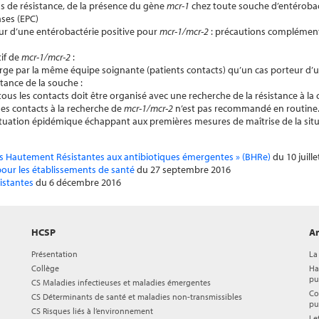
 cas de résistance, de la présence du gène
mcr-1
chez toute souche d’entérobac
ses (EPC)
eur d’une entérobactérie positive pour
mcr-1/mcr-2
: précautions complément
if de
mcr-1/mcr-2
:
harge par la même équipe soignante (patients contacts) qu’un cas porteur d’
stance de la souche :
us les contacts doit être organisé avec une recherche de la résistance à la co
es contacts à la recherche de
mcr-1/mcr-2
n’est pas recommandé en routine.
ituation épidémique échappant aux premières mesures de maîtrise de la situ
ies Hautement Résistantes aux antibiotiques émergentes » (BHRe)
du 10 juille
 pour les établissements de santé
du 27 septembre 2016
istantes
du 6 décembre 2016
HCSP
Ar
Présentation
La
Collège
Ha
pu
CS Maladies infectieuses et maladies émergentes
Co
CS Déterminants de santé et maladies non-transmissibles
pu
CS Risques liés à l’environnement
Le