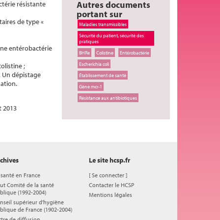
Autres documents
térie résistante
portant sur
aires de type «
Maladies transmissibles
Sécurité du patient, sécurité des
pratiques
une entérobactérie
BHRe
Colistine
Entérobactérie
Escherichia coli
listine ;
 Un dépistage
Établissement de santé
ation.
Gène mcr-1
Résistance aux antibiotiques
t 2013
chives
Le site hcsp.fr
 santé en France
[
Se connecter
]
ut Comité de la santé
Contacter le HCSP
blique (1992-2004)
Mentions légales
nseil supérieur d'hygiène
blique de France (1902-2004)
ttre de diffusion