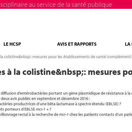
sciplinaire au service de la santé publique
LE HCSP
AVIS ET RAPPORTS
LA
à la colistine&nbsp;: mesures pour les établissements de santé (complément)
s à la colistine&nbsp;: mesures p
diffusion d’entérobactéries portant un gène plasmidique de résistance à la c
 deux avis publiés en septembre et décembre 2016 :
actéries productrices d’une bêta-lactamase à spectre étendu (EBLSE) ?
ents porteurs d’EBLSE
mcr-1
+ ?
villonnage rectal à la recherche de
mcr-1
chez les patients contacts d’un pat