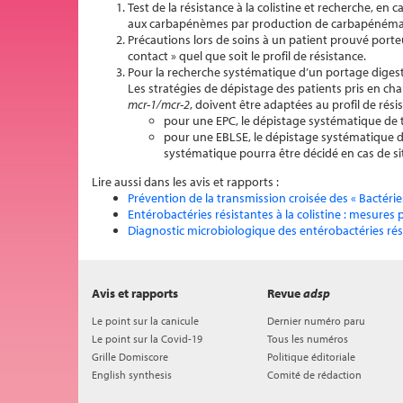
Test de la résistance à la colistine et recherche, en
aux carbapénèmes par production de carbapénéma
Précautions lors de soins à un patient prouvé port
contact » quel que soit le profil de résistance.
Pour la recherche systématique d’un portage digest
Les stratégies de dépistage des patients pris en c
mcr-1/mcr-2
, doivent être adaptées au profil de rési
pour une EPC, le dépistage systématique de to
pour une EBLSE, le dépistage systématique d
systématique pourra être décidé en cas de s
Lire aussi dans les avis et rapports :
Prévention de la transmission croisée des « Bactér
Entérobactéries résistantes à la colistine : mesures
Diagnostic microbiologique des entérobactéries rés
Avis et rapports
Revue
adsp
Le point sur la canicule
Dernier numéro paru
Le point sur la Covid-19
Tous les numéros
Grille Domiscore
Politique éditoriale
English synthesis
Comité de rédaction