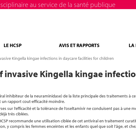
sciplinaire au service de la santé publique
LE HCSP
AVIS ET RAPPORTS
LA
sive Kingella kingae infections in daycare facilities for children
invasive Kingella kingae infections
iral inhibiteur de la neuraminidase) de la liste principale des traitements à ce
un rapport cout-efficacité moindre.
 sur l’efficacité et la tolérance de l’oseltamivir ne conduisent pas à une m
jà très ciblées.
e HCSP recommande une utilisation ciblée de cet antiviral en traitement curatif
on, y compris les femmes enceintes et les enfants quel que soit l’âge, et ch