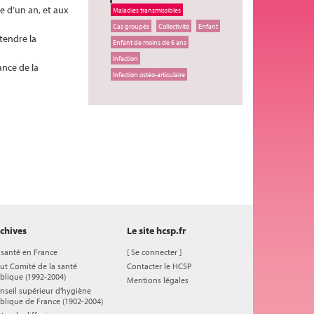
e d’un an, et aux
Maladies transmissibles
Cas groupés
Collectivité
Enfant
ttendre la
Enfant de moins de 6 ans
Infection
ance de la
Infection ostéo-articulaire
chives
Le site hcsp.fr
 santé en France
[
Se connecter
]
ut Comité de la santé
Contacter le HCSP
blique (1992-2004)
Mentions légales
nseil supérieur d'hygiène
blique de France (1902-2004)