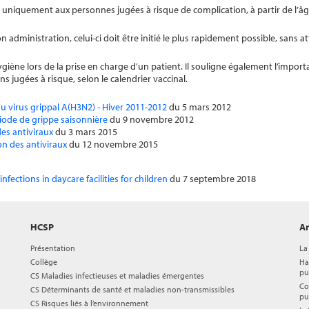
 uniquement aux personnes jugées à risque de complication, à partir de l’âg
on administration, celui-ci doit être initié le plus rapidement possible, sans a
iène lors de la prise en charge d’un patient. Il souligne également l’import
s jugées à risque, selon le calendrier vaccinal.
du virus grippal A(H3N2) - Hiver 2011-2012
du 5 mars 2012
ériode de grippe saisonnière
du 9 novembre 2012
es antiviraux
du 3 mars 2015
n des antiviraux
du 12 novembre 2015
fections in daycare facilities for children
du 7 septembre 2018
HCSP
Ar
Présentation
La
Collège
Ha
pu
CS Maladies infectieuses et maladies émergentes
Co
CS Déterminants de santé et maladies non-transmissibles
pu
CS Risques liés à l’environnement