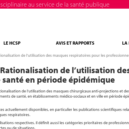
sciplinaire au service de la santé publique
LE HCSP
AVIS ET RAPPORTS
LA
onalisation de l’utilisation des masques respiratoires pour les professionn
ationalisation de l’utilisation d
e santé en période épidémique
nalisation de l’utilisation des masques chirurgicaux anti-projections et de
ements de santé, en établissements médico-sociaux et en ville en période é
actuellement disponibles, en particulier les publications scientifiques rel
ues respiratoires.
sations respectives. Il définit aussi les catégories prioritaires de profession
tes ou de situations.