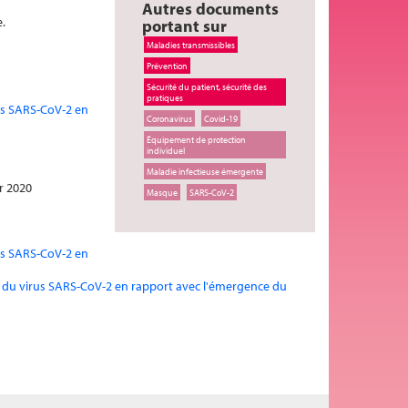
Autres documents
e.
portant sur
Maladies transmissibles
Prévention
Sécurité du patient, sécurité des
pratiques
rus SARS-CoV-2 en
Coronavirus
Covid-19
Équipement de protection
individuel
Maladie infectieuse émergente
r 2020
Masque
SARS-CoV-2
rus SARS-CoV-2 en
ion du virus SARS-CoV-2 en rapport avec l'émergence du