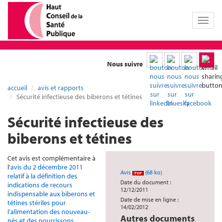
Toggl
naviga
Nous suivre
accueil
avis et rapports
Sécurité infectieuse des biberons et tétines
Sécurité infectieuse des
biberons et tétines
Cet avis est complémentaire à
l’
avis du 2 décembre 2011
Avis
(68 ko)
relatif à la définition des
Date du document :
indications de recours
12/12/2011
indispensable aux biberons et
Date de mise en ligne :
tétines stériles pour
14/02/2012
l’alimentation des nouveau-
Autres documents
nés et des nourrissons