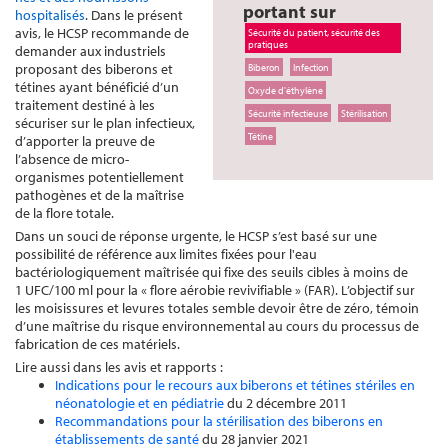
portant sur
hospitalisés
. Dans le présent
avis, le HCSP recommande de
Sécurité du patient, sécurité des
pratiques
demander aux industriels
proposant des biberons et
Biberon
Infection
tétines ayant bénéficié d’un
Oxyde d'éthylène
traitement destiné à les
Sécurité infectieuse
Stérilisation
sécuriser sur le plan infectieux,
Tétine
d’apporter la preuve de
l’absence de micro-
organismes potentiellement
pathogènes et de la maîtrise
de la flore totale.
Dans un souci de réponse urgente, le HCSP s’est basé sur une
possibilité de référence aux limites fixées pour l'eau
bactériologiquement maîtrisée qui fixe des seuils cibles à moins de
1 UFC/100 ml pour la « flore aérobie revivifiable » (FAR). L’objectif sur
les moisissures et levures totales semble devoir être de zéro, témoin
d’une maîtrise du risque environnemental au cours du processus de
fabrication de ces matériels.
Lire aussi dans les avis et rapports :
Indications pour le recours aux biberons et tétines stériles en
néonatologie et en pédiatrie
du 2 décembre 2011
Recommandations pour la stérilisation des biberons en
établissements de santé
du 28 janvier 2021