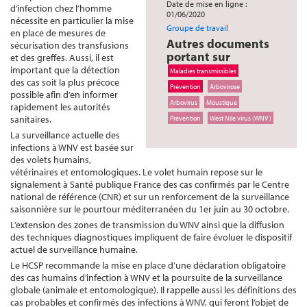
Date de mise en ligne :
d’infection chez l’homme
01/06/2020
nécessite en particulier la mise
Groupe de travail
en place de mesures de
Autres documents
sécurisation des transfusions
portant sur
et des greffes. Aussi, il est
important que la détection
Maladies transmissibles
des cas soit la plus précoce
Prévention
Arbovirose
possible afin d’en informer
Arbovirus
Moustique
rapidement les autorités
sanitaires.
Prévention
West Nile virus (WNV)
La surveillance actuelle des
infections à WNV est basée sur
des volets humains,
vétérinaires et entomologiques. Le volet humain repose sur le
signalement à Santé publique France des cas confirmés par le Centre
national de référence (CNR) et sur un renforcement de la surveillance
saisonnière sur le pourtour méditerranéen du 1er juin au 30 octobre.
L’extension des zones de transmission du WNV ainsi que la diffusion
des techniques diagnostiques impliquent de faire évoluer le dispositif
actuel de surveillance humaine.
Le HCSP recommande la mise en place d’une déclaration obligatoire
des cas humains d’infection à WNV et la poursuite de la surveillance
globale (animale et entomologique). Il rappelle aussi les définitions des
cas probables et confirmés des infections à WNV, qui feront l’objet de