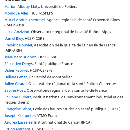
Marion Albouy-Llaty
, Université de Poitiers
Monique Allès
, HCSP-CSPEPS
Muriel Andrieu-semmel
, Agence régionale de santé Provence-Alpes-
Côte d’Azur
Lucie Anzivino
, Observatoire régional de la santé Rhône-Alpes
Daniel Bley
, HCSP- CSRE
Frédéric Bouvier
, Association de la qualité de l’air en Ile de France
(AIRPARIF)
Jean-Marc Brignon
, HCSP-CSRE
Sébastien Denys
, Santé publique France
Didier Febvrel
, HCSP-CSPEPS
Hélène Fenet
, Université de Montpellier
Julien Giraud
, Observatoire régional de la santé Poitou-Charentes
Sabine Host
, Observatoire régional de la santé Ile-de-France
Philippe Hubert
, Institut national de l’environnement industriel et des
risques (Ineris)
Françoise Jabot
, Ecole des hautes études en santé publique (EHESP)
Joseph Kleinpeter
, ATMO France
Andrea Lasserre
, Institut national du Cancer (INCA)
Bruno Maresca
, HCSP-CSESP