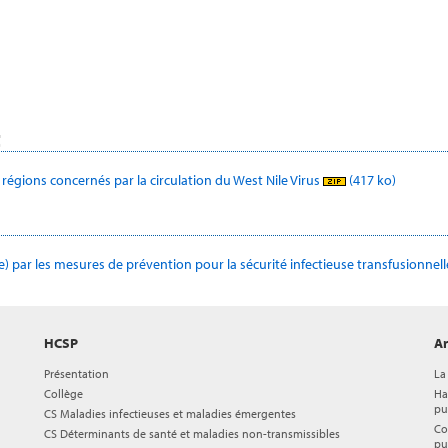
t
 régions concernés par la circulation du West Nile Virus
(417 ko)
) par les mesures de prévention pour la sécurité infectieuse transfusionnelle 
HCSP
Ar
Présentation
La
Collège
Ha
pu
CS Maladies infectieuses et maladies émergentes
Co
CS Déterminants de santé et maladies non-transmissibles
pu