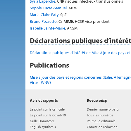
Syria Laperche
, CNR risques infectieux transfusionnels
Sophie Lucas-Samuel
, ABM
Marie-Claire Paty
, SpF
Bruno Pozzetto
, Cs-MIME, HCSP, vice-président
Isabelle Sainte-Marie
, ANSM
Déclarations publiques d’intérê
Déclarations publiques d'intérêt de Mise à jour des pays et
Publications
Mise à jour des pays et régions concernés (Italie, Allemagne
Virus (WNV)
Avis et rapports
Revue
adsp
Le point sur la canicule
Dernier numéro paru
Le point sur la Covid-19
Tous les numéros
Grille Domiscore
Politique éditoriale
English synthesis
Comité de rédaction