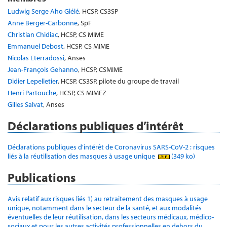
Ludwig Serge Aho Glélé
, HCSP, CS3SP
Anne Berger-Carbonne
, SpF
Christian Chidiac
, HCSP, CS MIME
Emmanuel Debost
, HCSP, CS MIME
Nicolas Eterradossi
, Anses
Jean-François Gehanno
, HCSP, CSMIME
Didier Lepelletier
, HCSP, CS3SP, pilote du groupe de travail
Henri Partouche
, HCSP, CS MIMEZ
Gilles Salvat
, Anses
Déclarations publiques d’intérêt
Déclarations publiques d'intérêt de Coronavirus SARS-CoV-2 : risques
liés à la réutilisation des masques à usage unique
(349 ko)
Publications
Avis relatif aux risques liés 1) au retraitement des masques à usage
unique, notamment dans le secteur de la santé, et aux modalités
éventuelles de leur réutilisation, dans les secteurs médicaux, médico-
sociaux et pour les autres activités professionnelles en dehors du