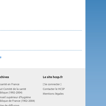
re
chives
Le site hcsp.fr
 santé en France
[
Se connecter
]
ut Comité de la santé
Contacter le HCSP
blique (1992-2004)
Mentions légales
nseil supérieur d'hygiène
blique de France (1902-2004)
ttre de diffusion