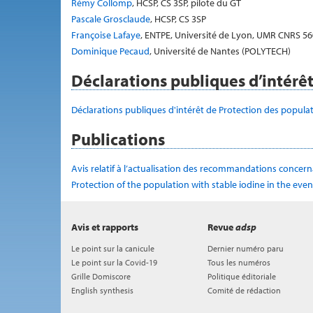
Rémy Collomp
, HCSP, CS 3SP, pilote du GT
Pascale Grosclaude
, HCSP, CS 3SP
Françoise Lafaye
, ENTPE, Université de Lyon, UMR CNRS 5
Dominique Pecaud
, Université de Nantes (POLYTECH)
Déclarations publiques d’intérê
Déclarations publiques d'intérêt de Protection des populati
Publications
Avis relatif à l’actualisation des recommandations concerna
Protection of the population with stable iodine in the even
Avis et rapports
Revue
adsp
Le point sur la canicule
Dernier numéro paru
Le point sur la Covid-19
Tous les numéros
Grille Domiscore
Politique éditoriale
English synthesis
Comité de rédaction