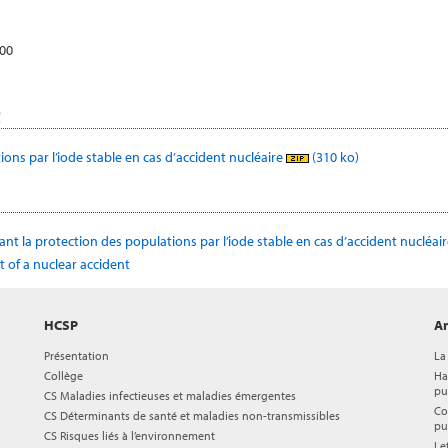
600
t
ons par l’iode stable en cas d’accident nucléaire
(310 ko)
nt la protection des populations par l’iode stable en cas d’accident nucléai
t of a nuclear accident
HCSP
Ar
Présentation
La
Collège
Ha
pu
CS Maladies infectieuses et maladies émergentes
Co
CS Déterminants de santé et maladies non-transmissibles
pu
CS Risques liés à l’environnement
Le