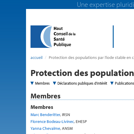
Une expertise pluridi
accueil
Protection des populations par l’iode stable en c
Protection des populations
Membres
Déclarations publiques d’intérêt
Publication
Membres
Membres
Marc Benderitter
, IRSN
Florence Bodeau-Livinec
, EHESP
Yanna Chevalme
, ANSM