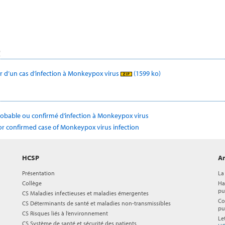
t
ur d’un cas d’infection à Monkeypox virus
(1599 ko)
 probable ou confirmé d’infection à Monkeypox virus
or confirmed case of Monkeypox virus infection
HCSP
Ar
Présentation
La
Collège
Ha
pu
CS Maladies infectieuses et maladies émergentes
Co
CS Déterminants de santé et maladies non-transmissibles
pu
CS Risques liés à l’environnement
Le
CS Système de santé et sécurité des patients