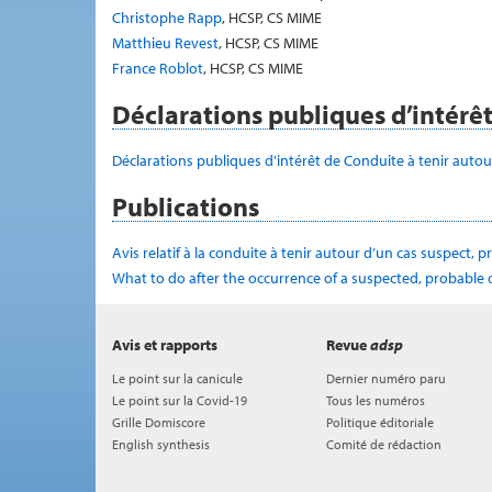
Christophe Rapp
, HCSP, CS MIME
Matthieu Revest
, HCSP, CS MIME
France Roblot
, HCSP, CS MIME
Déclarations publiques d’intérê
Déclarations publiques d'intérêt de Conduite à tenir auto
Publications
Avis relatif à la conduite à tenir autour d’un cas suspect,
What to do after the occurrence of a suspected, probable 
Avis et rapports
Revue
adsp
Le point sur la canicule
Dernier numéro paru
Le point sur la Covid-19
Tous les numéros
Grille Domiscore
Politique éditoriale
English synthesis
Comité de rédaction