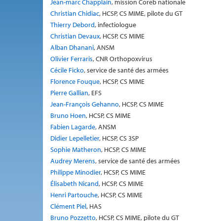
Jean-marc Chapplain
, mission Coreb nationale
Christian Chidiac
, HCSP, CS MIME, pilote du GT
Thierry Debord
, infectiologue
Christian Devaux
, HCSP, CS MIME
Alban Dhanani
, ANSM
Olivier Ferraris
, CNR Orthopoxvirus
Cécile Ficko
, service de santé des armées
Florence Fouque
, HCSP, CS MIME
Pierre Gallian
, EFS
Jean-François Gehanno
, HCSP, CS MIME
Bruno Hoen
, HCSP, CS MIME
Fabien Lagarde
, ANSM
Didier Lepelletier
, HCSP, CS 3SP
Sophie Matheron
, HCSP, CS MIME
Audrey Merens
, service de santé des armées
Philippe Minodier
, HCSP, CS MIME
Élisabeth Nicand
, HCSP, CS MIME
Henri Partouche
, HCSP, CS MIME
Clément Piel
, HAS
Bruno Pozzetto
, HCSP, CS MIME, pilote du GT