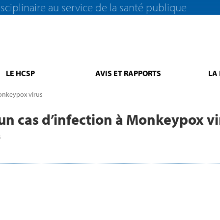
sciplinaire au service de la santé publique
LE HCSP
AVIS ET RAPPORTS
LA
Monkeypox virus
’un cas d’infection à Monkeypox vi
s