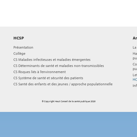
HCSP
Ar
Présentation
La
Collège
Ha
pu
CS Maladies infectieuses et maladies émergentes
Co
CS Déterminants de santé et maladies non-transmissibles
pu
CS Risques liés à l’environnement
Le
CS Système de santé et sécurité des patients
HC
CS Santé des enfants et des jeunes / approche populationnelle
In
© Copyright Haut Conseil de la santé publique 2026