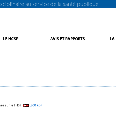
sciplinaire au service de la santé publique
LE HCSP
AVIS ET RAPPORTS
LA
es sur le THS?
(300 ko)