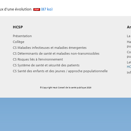
eux d’une évolution
(87 ko)
HCSP
Ar
Présentation
La
Collège
Ha
pu
CS Maladies infectieuses et maladies émergentes
Co
CS Déterminants de santé et maladies non-transmissibles
pu
CS Risques liés à l’environnement
Le
CS Système de santé et sécurité des patients
HC
CS Santé des enfants et des jeunes / approche populationnelle
In
© Copyright Haut Conseil de la santé publique 2026