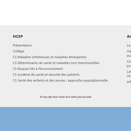
HCSP
Ar
Présentation
La
Collège
Ha
pu
CS Maladies infectieuses et maladies émergentes
Co
CS Déterminants de santé et maladies non-transmissibles
pu
CS Risques liés à l’environnement
Le
CS Système de santé et sécurité des patients
HC
CS Santé des enfants et des jeunes / approche populationnelle
In
© Copyright Haut Conseil de la santé publique 2026