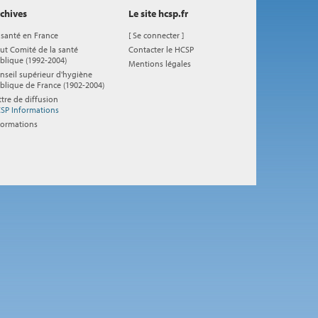
chives
Le site hcsp.fr
 santé en France
[
Se connecter
]
ut Comité de la santé
Contacter le HCSP
blique (1992-2004)
Mentions légales
nseil supérieur d'hygiène
blique de France (1902-2004)
ttre de diffusion
SP Informations
formations