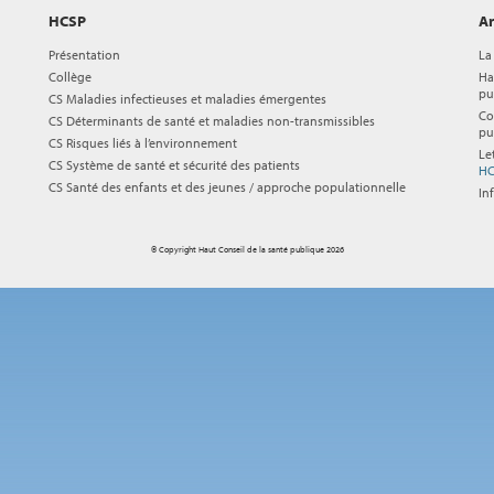
HCSP
Ar
Présentation
La
Collège
Ha
pu
CS Maladies infectieuses et maladies émergentes
Co
CS Déterminants de santé et maladies non-transmissibles
pu
CS Risques liés à l’environnement
Le
CS Système de santé et sécurité des patients
HC
CS Santé des enfants et des jeunes / approche populationnelle
In
© Copyright Haut Conseil de la santé publique 2026