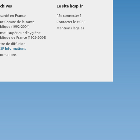
chives
Le site hcsp.fr
 santé en France
[
Se connecter
]
ut Comité de la santé
Contacter le HCSP
blique (1992-2004)
Mentions légales
nseil supérieur d'hygiène
blique de France (1902-2004)
ttre de diffusion
SP Informations
formations