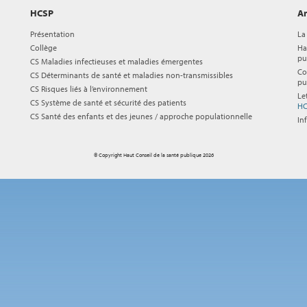
HCSP
Ar
Présentation
La
Collège
Ha
pu
CS Maladies infectieuses et maladies émergentes
Co
CS Déterminants de santé et maladies non-transmissibles
pu
CS Risques liés à l’environnement
Le
CS Système de santé et sécurité des patients
HC
CS Santé des enfants et des jeunes / approche populationnelle
In
© Copyright Haut Conseil de la santé publique 2026