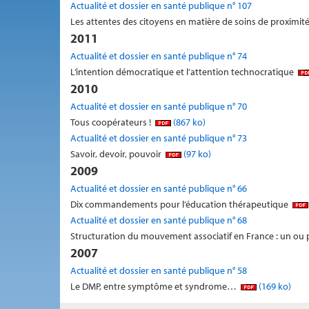
Actualité et dossier en santé publique n° 107
Les attentes des citoyens en matière de soins de proximit
2011
Actualité et dossier en santé publique n° 74
L’intention démocratique et l’attention technocratique
2010
Actualité et dossier en santé publique n° 70
Tous coopérateurs !
(867 ko)
Actualité et dossier en santé publique n° 73
Savoir, devoir, pouvoir
(97 ko)
2009
Actualité et dossier en santé publique n° 66
Dix commandements pour l’éducation thérapeutique
Actualité et dossier en santé publique n° 68
Structuration du mouvement associatif en France : un ou pl
2007
Actualité et dossier en santé publique n° 58
Le DMP, entre symptôme et syndrome…
(169 ko)