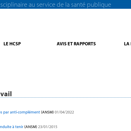
sciplinaire au service de la santé publique
LE HCSP
AVIS ET RAPPORTS
LA
vail
tés par anti-complément
(ANSM)
01/04/2022
nduite à tenir
(ANSM)
23/01/2015