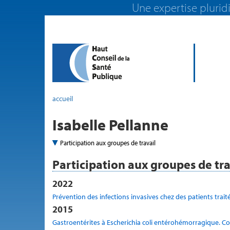
Une expertise pluridi
accueil
Isabelle Pellanne
Participation aux groupes de travail
Participation aux groupes de tra
2022
Prévention des infections invasives chez des patients trai
2015
Gastroentérites à Escherichia coli entérohémorragique. Co