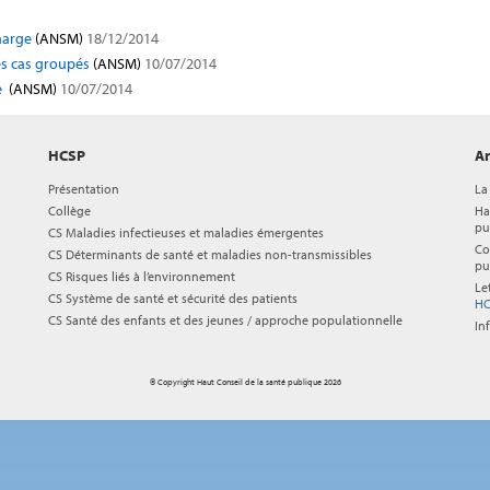
charge
(ANSM)
18/12/2014
es cas groupés
(ANSM)
10/07/2014
e
(ANSM)
10/07/2014
HCSP
Ar
Présentation
La
Collège
Ha
pu
CS Maladies infectieuses et maladies émergentes
Co
CS Déterminants de santé et maladies non-transmissibles
pu
CS Risques liés à l’environnement
Le
CS Système de santé et sécurité des patients
HC
CS Santé des enfants et des jeunes / approche populationnelle
In
© Copyright Haut Conseil de la santé publique 2026