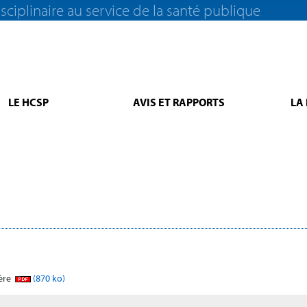
sciplinaire au service de la santé publique
LE HCSP
AVIS ET RAPPORTS
LA
ière
(870 ko)