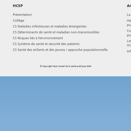
HCSP
Ar
Présentation
La
Collège
Ha
pu
CS Maladies infectieuses et maladies émergentes
Co
CS Déterminants de santé et maladies non-transmissibles
pu
CS Risques liés à l’environnement
Le
CS Système de santé et sécurité des patients
HC
CS Santé des enfants et des jeunes / approche populationnelle
In
© Copyright Haut Conseil de la santé publique 2026