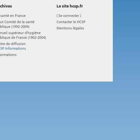
chives
Le site hcsp.fr
 santé en France
[
Se connecter
]
ut Comité de la santé
Contacter le HCSP
blique (1992-2004)
Mentions légales
nseil supérieur d'hygiène
blique de France (1902-2004)
ttre de diffusion
SP Informations
formations