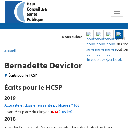
Toggl
naviga
Nous suivre
accueil
Bernadette Devictor
Écrits pour le HCSP
Écrits pour le HCSP
2019
Actualité et dossier en santé publique n° 108
E-santé et place du citoyen
(165 ko)
2018
Introduction et synthèse des préconisations des trois structures –